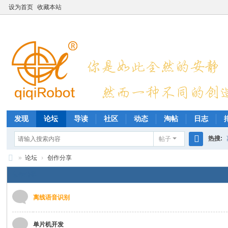
设为首页
收藏本站
发现
论坛
导读
社区
动态
淘帖
日志
热搜:
帖子
搜
»
论坛
›
创作分享
索
E
创作分享
n
离线语音识别
M
ak
单片机开发