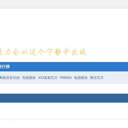
排行榜
离线语音识别
无线模块
433发射芯片
PW08A
电源模块
降压芯片