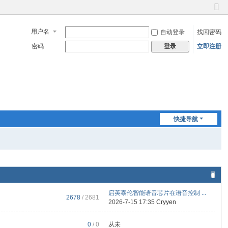
切
换
用户名
自动登录
找回密码
到
窄
密码
立即注册
登录
版
快捷导航
启英泰伦智能语音芯片在语音控制 ...
2678
/ 2681
2026-7-15 17:35
Cryyen
0
/ 0
从未