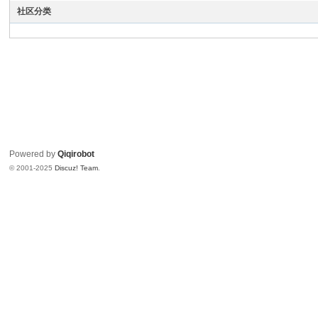
in
社区分类
g
Powered by
Qiqirobot
© 2001-2025
Discuz! Team
.