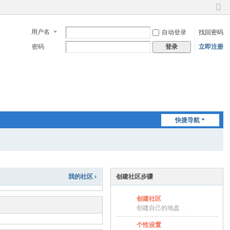
切
换
用户名
自动登录
找回密码
到
窄
密码
立即注册
登录
版
快捷导航
我的社区 ›
创建社区步骤
创建社区
创建自己的地盘
个性设置