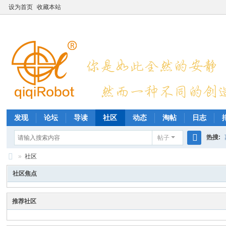
设为首页
收藏本站
发现
论坛
导读
社区
动态
淘帖
日志
热搜:
帖子
搜
»
社区
索
E
社区焦点
n
M
推荐社区
ak