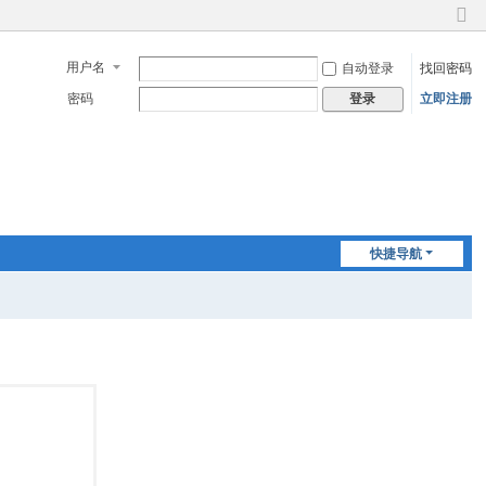
切
换
用户名
自动登录
找回密码
到
窄
密码
立即注册
登录
版
快捷导航