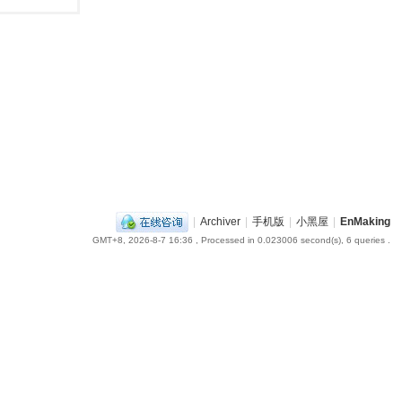
|
Archiver
|
手机版
|
小黑屋
|
EnMaking
GMT+8, 2026-8-7 16:36
, Processed in 0.023006 second(s), 6 queries .