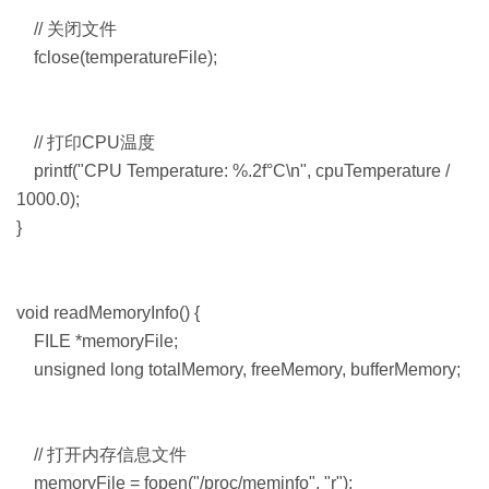
// 关闭文件
fclose(temperatureFile);
// 打印CPU温度
printf("CPU Temperature: %.2f°C\n", cpuTemperature /
1000.0);
}
void readMemoryInfo() {
FILE *memoryFile;
unsigned long totalMemory, freeMemory, bufferMemory;
// 打开内存信息文件
memoryFile = fopen("/proc/meminfo", "r");