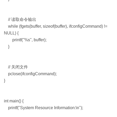
// 读取命令输出
while (fgets(buffer, sizeof(buffer), ifconfigCommand) !=
NULL) {
printf("%s", buffer);
}
// 关闭文件
pclose(ifconfigCommand);
}
int main() {
printf("System Resource Information:\n");