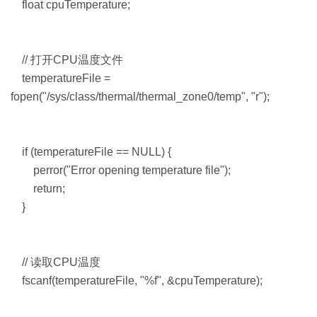
float cpuTemperature;
// 打开CPU温度文件
temperatureFile =
fopen("/sys/class/thermal/thermal_zone0/temp", "r");
if (temperatureFile == NULL) {
perror("Error opening temperature file");
return;
}
// 读取CPU温度
fscanf(temperatureFile, "%f", &cpuTemperature);