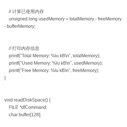
// 计算已使用内存
unsigned long usedMemory = totalMemory - freeMemory
- bufferMemory;
// 打印内存信息
printf("Total Memory: %lu kB\n", totalMemory);
printf("Used Memory: %lu kB\n", usedMemory);
printf("Free Memory: %lu kB\n", freeMemory);
}
void readDiskSpace() {
FILE *dfCommand;
char buffer[128];