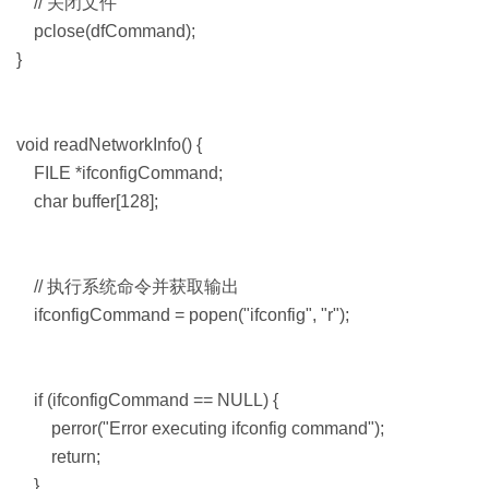
// 关闭文件
pclose(dfCommand);
}
void readNetworkInfo() {
FILE *ifconfigCommand;
char buffer[128];
// 执行系统命令并获取输出
ifconfigCommand = popen("ifconfig", "r");
if (ifconfigCommand == NULL) {
perror("Error executing ifconfig command");
return;
}