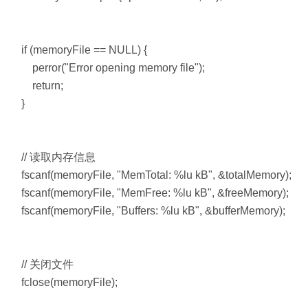
if (memoryFile == NULL) {
perror("Error opening memory file");
return;
}
// 读取内存信息
fscanf(memoryFile, "MemTotal: %lu kB", &totalMemory);
fscanf(memoryFile, "MemFree: %lu kB", &freeMemory);
fscanf(memoryFile, "Buffers: %lu kB", &bufferMemory);
// 关闭文件
fclose(memoryFile);