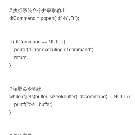
// 执行系统命令并获取输出
dfCommand = popen("df -h", "r");
if (dfCommand == NULL) {
perror("Error executing df command");
return;
}
// 读取命令输出
while (fgets(buffer, sizeof(buffer), dfCommand) != NULL) {
printf("%s", buffer);
}