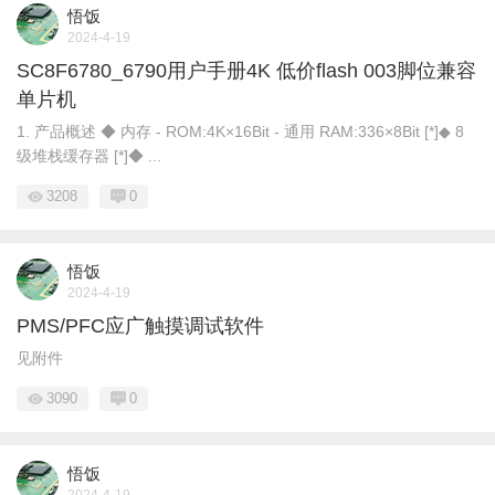
悟饭
2024-4-19
SC8F6780_6790用户手册4K 低价flash 003脚位兼容
单片机
1. 产品概述 ◆ 内存 - ROM:4K×16Bit - 通用 RAM:336×8Bit [*]◆ 8
级堆栈缓存器 [*]◆ ...
3208
0
悟饭
2024-4-19
PMS/PFC应广触摸调试软件
见附件
3090
0
悟饭