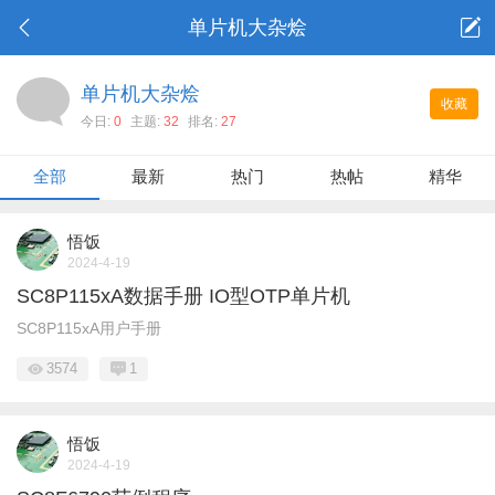
单片机大杂烩
单片机大杂烩
收藏
今日:
0
主题:
32
排名:
27
全部
最新
热门
热帖
精华
悟饭
2024-4-19
SC8P115xA数据手册 IO型OTP单片机
SC8P115xA用户手册
3574
1
悟饭
2024-4-19